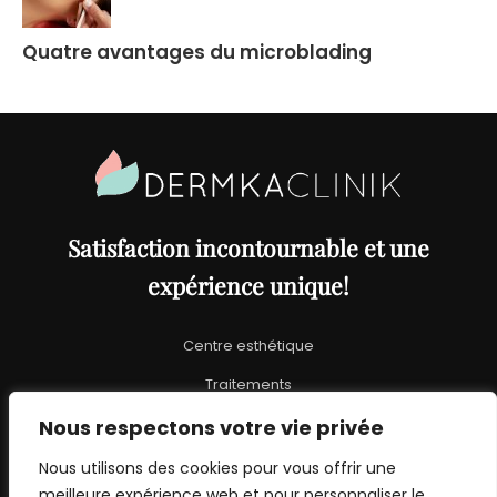
Quatre avantages du microblading
Site
Footer
Satisfaction incontournable et une
expérience unique!
Centre esthétique
Traitements
Promotions
Nous respectons votre vie privée
À propos
Nous utilisons des cookies pour vous offrir une
meilleure expérience web et pour personnaliser le