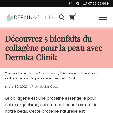
Menu
Skip
Skip
07 69 69 99 14
to
to
0
Header
main
primary
Men
SearchSearch
content
sidebar
Right
Découvrez 5 bienfaits du
collagène pour la peau avec
Dermka Clinik
You are here:
Home
/
back-end
/
Découvrez 5 bienfaits du
collagène pour la peau avec Dermka Clinik
mars 30, 2023
// by
Javier Coto
Le collagène est une protéine essentielle pour
notre organisme, notamment pour la santé de
notre peau. Cette protéine naturelle est