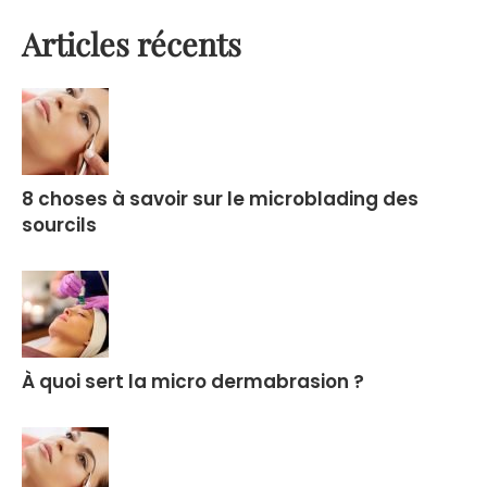
u
x
s
t
Primary
Articles récents
P
P
Sidebar
o
o
s
s
t
t
:
:
8 choses à savoir sur le microblading des
sourcils
À quoi sert la micro dermabrasion ?