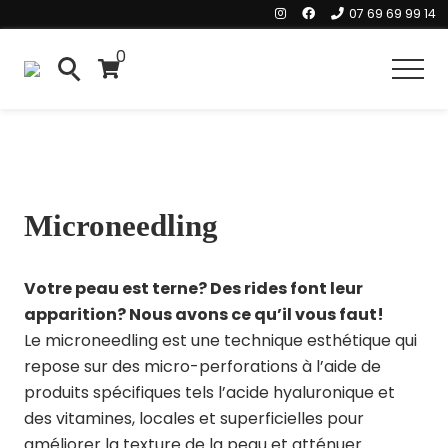
Menu
Skip
07 69 69 99 14
to
0
main
Header
Men
SearchSearch
content
Right
Microneedling
Votre peau est terne? Des rides font leur
apparition? Nous avons ce qu’il vous faut!
Le microneedling est une technique esthétique qui
repose sur des micro-perforations à l’aide de
produits spécifiques tels l’acide hyaluronique et
des vitamines, locales et superficielles pour
améliorer la texture de la peau et atténuer