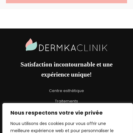
Site
Footer
Satisfaction incontournable et une
expérience unique!
Centre esthétique
Traitements
Promotions
Nous respectons votre vie privée
À propos
Nous utilisons des cookies pour vous offrir une
meilleure expérience web et pour personnaliser le
Blogue