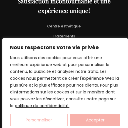
Satisfaction incontournable et une
expérience unique!
Centre esthétique
Traitements
Promotions
Nous respectons votre vie privée
À propos
Nous utilisons des cookies pour vous offrir une
meilleure expérience web et pour personnaliser le
Blogue
contenu, la publicité et analyser notre trafic. Les
cookies nous permettent de créer l'expérience Web la
07 69 69 99 14
plus sûre et la plus efficace pour nos clients. Pour plus
d'informations sur les cookies et sur la manière dont
vous pouvez les désactiver, consultez notre page sur
la
politique de confidentialité.
Copyright © 2023 · Tous droits réservés | Agence Web:
Personnaliser
Accepter