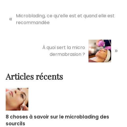
P
Microblading, ce qu’elle est et quand elle est
«
r
recommandée
e
v
i
N
À quoi sert la micro
»
o
e
dermabrasion ?
u
x
s
t
P
P
Primary
Articles récents
o
o
s
s
Sidebar
t
t
:
:
8 choses à savoir sur le microblading des
sourcils