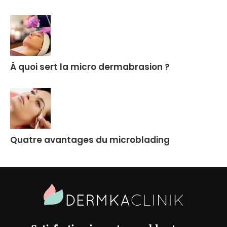
À quoi sert la micro dermabrasion ?
Quatre avantages du microblading
Site
Footer