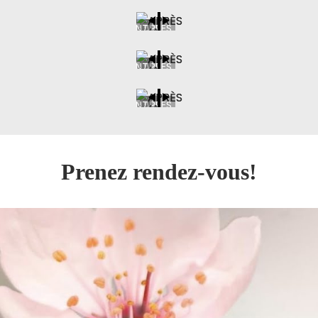
AVANT
APRÈS
AVANT
APRÈS
AVANT
APRÈS
Prenez rendez-vous!